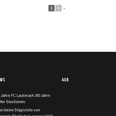
1
2
►
ews
AGB
 Jahre FC Lauterach. 80 Jahre
ller Emotionen.
ne kleine Stippvisite von
njamin Böckle bei unserer U13!