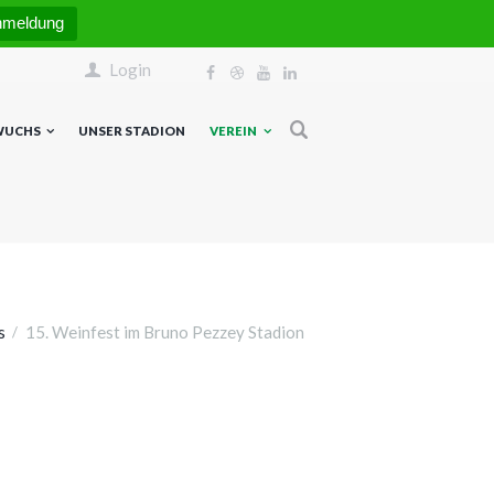
nmeldung
Login
WUCHS
UNSER STADION
VEREIN
s
15. Weinfest im Bruno Pezzey Stadion