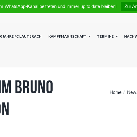
m WhatsApp-Kanal beitreten und immer up to date bleiben!
Zur A
0 JAHRE FC LAUTERACH
KAMPFMANNSCHAFT
TERMINE
NACH
 im Bruno
Home
New
on