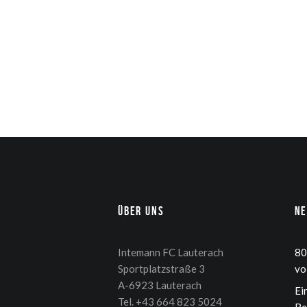
Über uns
N
Intemann FC Lauterach
80
Sportplatzstraße 3
vo
A-6923 Lauterach
Ei
Tel. +43 664 823 5024
Be