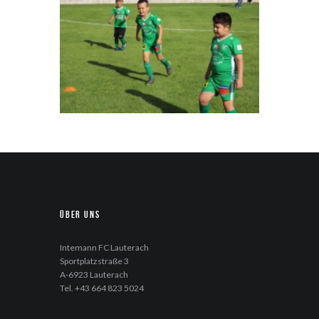
Über uns
Intemann FC Lauterach
Sportplatzstraße 3
A-6923 Lauterach
Tel. +43 664 823 5024
office@fc-lauterach.com