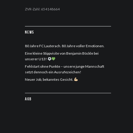
ZVR-Zahl: 654148664
News
80 Jahre FC Lauterach. 80 Jahre voller Emotionen.
Eine kleine Stippvisite von Benjamin Böckle bei
unserer U13!
Fehlstart ohne Punkte – unsere junge Mannschaft
setzt dennoch ein Ausrufezeichen!
Neuer Job, bekanntes Gesicht.
AGB