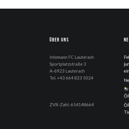
Über uns
N
Intemann FC Lauterach
Fe
Sportplatzstraße 3
ju
A-6923 Lauterach
ei
Tel. +43 664 823 5024
Ne
office@fc-lauterach.com
ÖF
ZVR-Zahl: 654148664
ÖF
Ti