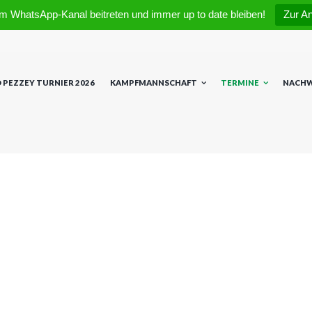
m WhatsApp-Kanal beitreten und immer up to date bleiben!
Zur A
 PEZZEY TURNIER 2026
KAMPFMANNSCHAFT
TERMINE
NACH