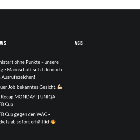
ews
AGB
hlstart ohne Punkte – unsere
nge Mannschaft setzt dennoch
n Ausrufezeichen!
uer Job, bekanntes Gesicht.
Recap MONDAY! | UNIQA
B Cup
B Cup gegen den WAC –
ckets ab sofort erhältlich