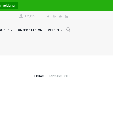
nmeldung
Login
WUCHS
UNSER STADION
VEREIN
Home
Termine U18