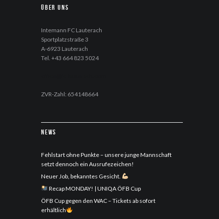
Über uns
Intemann FC Lauterach
Sportplatzstraße 3
A-6923 Lauterach
Tel. +43 664 823 5024
office@fc-lauterach.com
ZVR-Zahl: 654148664
News
Fehlstart ohne Punkte – unsere junge Mannschaft
setzt dennoch ein Ausrufezeichen!
Neuer Job, bekanntes Gesicht.
Recap MONDAY! | UNIQA ÖFB Cup
ÖFB Cup gegen den WAC – Tickets ab sofort
erhältlich