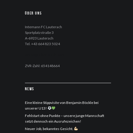
Über uns
Intemann FC Lauterach
Sportplatzstraße 3
A-6923 Lauterach
Tel. +43 664 823 5024
office@fc-lauterach.com
ZVR-Zahl: 654148664
News
Eine kleine Stippvisite von Benjamin Böckle bei
unserer U13!
Fehlstart ohne Punkte – unsere junge Mannschaft
setzt dennoch ein Ausrufezeichen!
Neuer Job, bekanntes Gesicht.