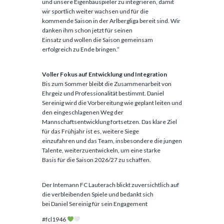
und unsere Eigenbauspieler zu integrieren, damit
wir sportlich weiter wachsen und für die
kommende Saison in der Arlbergliga bereit sind. Wir
danken ihm schon jetzt für seinen
Einsatz und wollen die Saison gemeinsam
erfolgreich zu Ende bringen.“
Voller Fokus auf Entwicklung und Integration
Bis zum Sommer bleibt die Zusammenarbeit von
Ehrgeiz und Professionalität bestimmt. Daniel
Sereinig wird die Vorbereitung wie geplant leiten und
den eingeschlagenen Weg der
Mannschaftsentwicklung fortsetzen. Das klare Ziel
für das Frühjahr ist es, weitere Siege
einzufahren und das Team, insbesondere die jungen
Talente, weiterzuentwickeln, um eine starke
Basis für die Saison 2026/27 zu schaffen.
Der Intemann FC Lauterach blickt zuversichtlich auf
die verbleibenden Spiele und bedankt sich
bei Daniel Sereinig für sein Engagement
#fcl1946