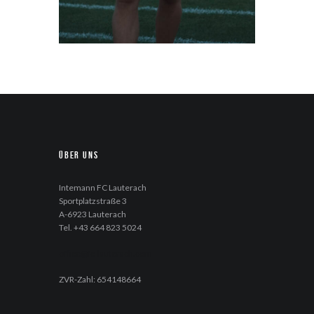
Über uns
Intemann FC Lauterach
Sportplatzstraße 3
A-6923 Lauterach
Tel. +43 664 823 5024
office@fc-lauterach.com
ZVR-Zahl: 654148664