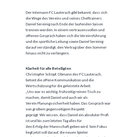
Der Intemann FC Lauterach gibt bekannt, dass sich
die Wege des Vereins und seines Cheftrainers
Daniel Sereinig nach Ende der laufenden Saison
trennen werden. In einem vertrauensvollen und
offenen Gespräch haben sich die Vereinsführung
und die sportliche Leitung sowie Daniel Sereinig
darauf verständigt, den Vertrag über den Sommer
hinaus nicht zu verlängern.
Klarheit für alle Beteiligten
Christopfer Schöpf, Obmann des FC Lauterach,
betont die offene Kommunikation und die
Wertschätzung für die geleistete Arbeit:
„Uns war es wichtig, frühzeitig reinen Tisch zu
machen, damit Daniel und auch wir als
Verein Planungssicherheit haben. Das Gespräch war
von großem gegenseitigem Respekt
geprägt. Wir wissen, dass Daniel ein absoluter Profi
ist und bis zum letzten Tag alles für
den Erfolg der Mannschaft geben wird. Sein Fokus
liegt jetzt voll darauf, die neuen Spieler