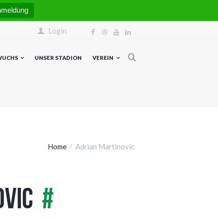
nmeldung
Login
WUCHS
UNSER STADION
VEREIN
Home
Adrian Martinovic
ovic
#