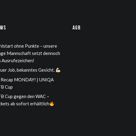
ews
AGB
hlstart ohne Punkte – unsere
nge Mannschaft setzt dennoch
n Ausrufezeichen!
uer Job, bekanntes Gesicht.
Recap MONDAY! | UNIQA
B Cup
B Cup gegen den WAC –
ckets ab sofort erhältlich