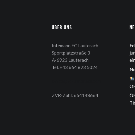
Über uns
N
Intemann FC Lauterach
Fe
Sportplatzstraße 3
ju
A-6923 Lauterach
ei
Tel. +43 664 823 5024
Ne
office@fc-lauterach.com
ÖF
ZVR-Zahl: 654148664
ÖF
Ti