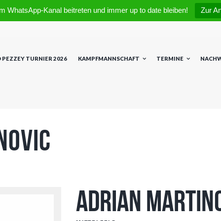
m WhatsApp-Kanal beitreten und immer up to date bleiben!
Zur A
 PEZZEY TURNIER 2026
KAMPFMANNSCHAFT
TERMINE
NACH
novic
Adrian Martin