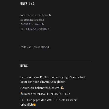
Über uns
Intemann FC Lauterach
Sportplatzstraße 3
A-6923 Lauterach
Tel. +43 664 823 5024
office@fc-lauterach.com
ZVR-Zahl: 654148664
News
Fehlstart ohne Punkte – unsere junge Mannschaft
setzt dennoch ein Ausrufezeichen!
Neuer Job, bekanntes Gesicht.
Recap MONDAY! | UNIQA ÖFB Cup
ÖFB Cup gegen den WAC – Tickets ab sofort
erhältlich