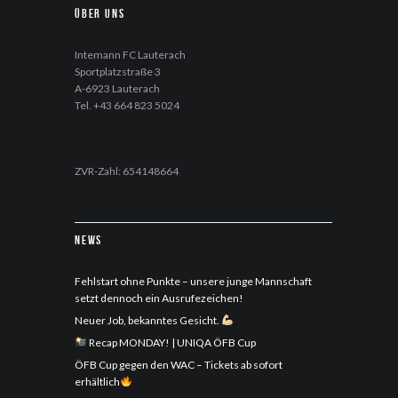
Über uns
Intemann FC Lauterach
Sportplatzstraße 3
A-6923 Lauterach
Tel. +43 664 823 5024
office@fc-lauterach.com
ZVR-Zahl: 654148664
News
Fehlstart ohne Punkte – unsere junge Mannschaft
setzt dennoch ein Ausrufezeichen!
Neuer Job, bekanntes Gesicht.
Recap MONDAY! | UNIQA ÖFB Cup
ÖFB Cup gegen den WAC – Tickets ab sofort
erhältlich