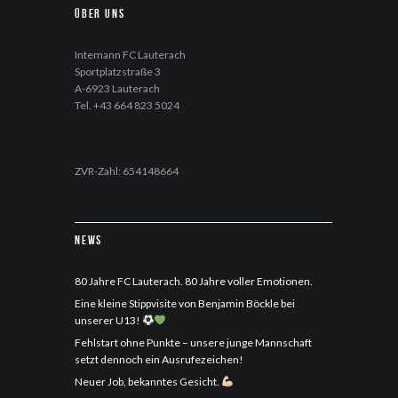
Über uns
Intemann FC Lauterach
Sportplatzstraße 3
A-6923 Lauterach
Tel. +43 664 823 5024
office@fc-lauterach.com
ZVR-Zahl: 654148664
News
80 Jahre FC Lauterach. 80 Jahre voller Emotionen.
Eine kleine Stippvisite von Benjamin Böckle bei
unserer U13!
Fehlstart ohne Punkte – unsere junge Mannschaft
setzt dennoch ein Ausrufezeichen!
Neuer Job, bekanntes Gesicht.