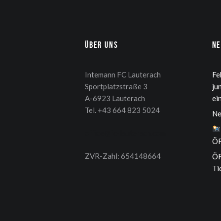
Über uns
N
Intemann FC Lauterach
Fe
Sportplatzstraße 3
ju
A-6923 Lauterach
ei
Tel. +43 664 823 5024
Ne
office@fc-lauterach.com
ÖF
ZVR-Zahl: 654148664
ÖF
Ti