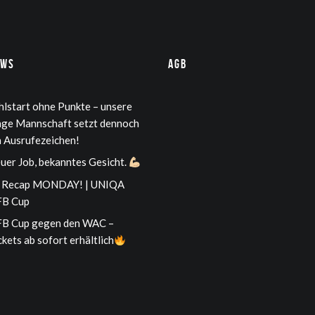
ews
AGB
hlstart ohne Punkte – unsere
nge Mannschaft setzt dennoch
n Ausrufezeichen!
uer Job, bekanntes Gesicht.
Recap MONDAY! | UNIQA
B Cup
B Cup gegen den WAC –
ckets ab sofort erhältlich