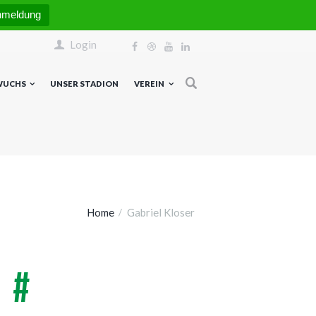
nmeldung
Login
WUCHS
UNSER STADION
VEREIN
Home
Gabriel Kloser
#