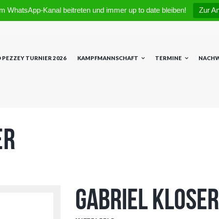
m WhatsApp-Kanal beitreten und immer up to date bleiben!
Zur A
 PEZZEY TURNIER 2026
KAMPFMANNSCHAFT
TERMINE
NACH
er
Gabriel Kloser