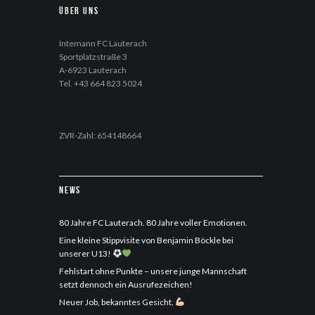
Über uns
Intemann FC Lauterach
Sportplatzstraße 3
A-6923 Lauterach
Tel. +43 664 823 5024
office@fc-lauterach.com
ZVR-Zahl: 654148664
News
80 Jahre FC Lauterach. 80 Jahre voller Emotionen.
Eine kleine Stippvisite von Benjamin Böckle bei
unserer U13!
Fehlstart ohne Punkte – unsere junge Mannschaft
setzt dennoch ein Ausrufezeichen!
Neuer Job, bekanntes Gesicht.