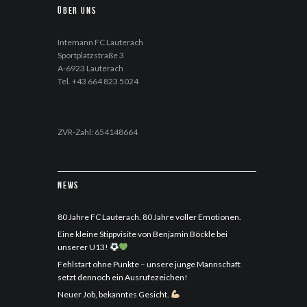
Über uns
Intemann FC Lauterach
Sportplatzstraße 3
A-6923 Lauterach
Tel. +43 664 823 5024
office@fc-lauterach.com
ZVR-Zahl: 654148664
News
80 Jahre FC Lauterach. 80 Jahre voller Emotionen.
Eine kleine Stippvisite von Benjamin Böckle bei
unserer U13!
Fehlstart ohne Punkte – unsere junge Mannschaft
setzt dennoch ein Ausrufezeichen!
Neuer Job, bekanntes Gesicht.