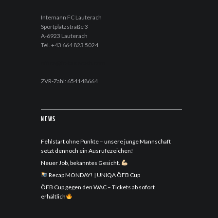
Intemann FC Lauterach
Sportplatzstraße 3
A-6923 Lauterach
Tel. +43 664 823 5024
office@fc-lauterach.com
ZVR-Zahl: 654148664
News
Fehlstart ohne Punkte – unsere junge Mannschaft
setzt dennoch ein Ausrufezeichen!
Neuer Job, bekanntes Gesicht.
Recap MONDAY! | UNIQA ÖFB Cup
ÖFB Cup gegen den WAC – Tickets ab sofort
erhältlich