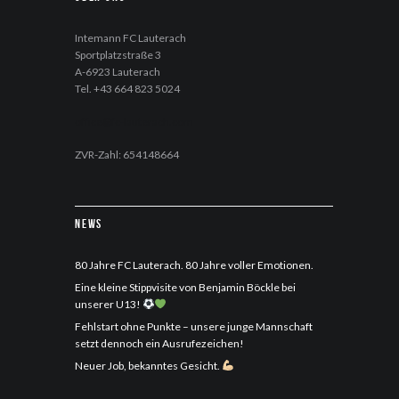
Intemann FC Lauterach
Sportplatzstraße 3
A-6923 Lauterach
Tel. +43 664 823 5024
office@fc-lauterach.com
ZVR-Zahl: 654148664
News
80 Jahre FC Lauterach. 80 Jahre voller Emotionen.
Eine kleine Stippvisite von Benjamin Böckle bei
unserer U13!
Fehlstart ohne Punkte – unsere junge Mannschaft
setzt dennoch ein Ausrufezeichen!
Neuer Job, bekanntes Gesicht.