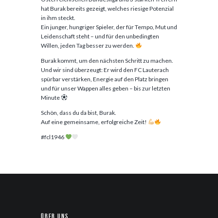
hat Burak bereits gezeigt, welches riesige Potenzial
in ihm steckt.
Ein junger, hungriger Spieler, der für Tempo, Mut und
Leidenschaft steht – und für den unbedingten
Willen, jeden Tag besser zu werden.
Burak kommt, um den nächsten Schritt zu machen.
Und wir sind überzeugt: Er wird den FC Lauterach
spürbar verstärken, Energie auf den Platz bringen
und für unser Wappen alles geben – bis zur letzten
Minute
Schön, dass du da bist, Burak.
Auf eine gemeinsame, erfolgreiche Zeit!
#fcl1946
Über uns