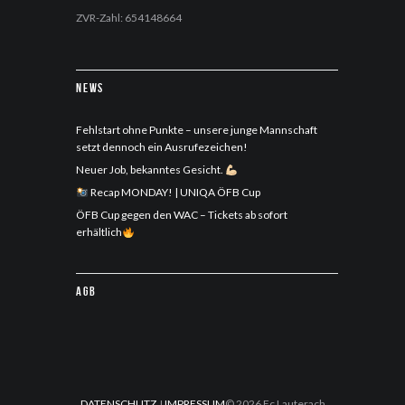
ZVR-Zahl: 654148664
News
Fehlstart ohne Punkte – unsere junge Mannschaft
setzt dennoch ein Ausrufezeichen!
Neuer Job, bekanntes Gesicht.
Recap MONDAY! | UNIQA ÖFB Cup
ÖFB Cup gegen den WAC – Tickets ab sofort
erhältlich
AGB
DATENSCHUTZ
I
IMPRESSUM
© 2026 Fc Lauterach