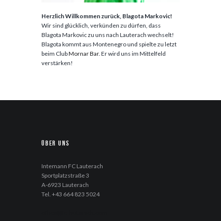
Herzlich Willkommen zurück, Blagota Markovic!
Wir sind glücklich, verkünden zu dürfen, dass
Blagota Markovic zu uns nach Lauterach wechselt!
Blagota kommt aus Montenegro und spielte zu letzt
beim Club
Mornar Bar
. Er wird uns im Mittelfeld
verstärken!
Über uns
Intemann FC Lauterach
Sportplatzstraße 3
A-6923 Lauterach
Tel. +43 664 823 5024
office@fc-lauterach.com