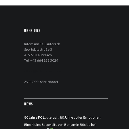
Über uns
Intemann FC Lauterach
Sportplatzstraße 3
A-6923 Lauterach
Tel. +43 664 823 5024
office@fc-lauterach.com
ZVR-Zahl: 654148664
News
80 Jahre FC Lauterach. 80 Jahre voller Emotionen.
Eine kleine Stippvisite von Benjamin Böckle bei