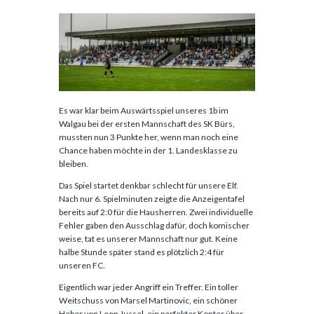
Es war klar beim Auswärtsspiel unseres 1b im
Walgau bei der ersten Mannschaft des SK Bürs,
mussten nun 3 Punkte her, wenn man noch eine
Chance haben möchte in der 1. Landesklasse zu
bleiben.
Das Spiel startet denkbar schlecht für unsere Elf.
Nach nur 6. Spielminuten zeigte die Anzeigentafel
bereits auf 2:0 für die Hausherren. Zwei individuelle
Fehler gaben den Ausschlag dafür, doch komischer
weise, tat es unserer Mannschaft nur gut. Keine
halbe Stunde später stand es plötzlich 2:4 für
unseren FC.
Eigentlich war jeder Angriff ein Treffer. Ein toller
Weitschuss von Marsel Martinovic, ein schöner
Heber von Leon Jussel, ein perfekter Konter über