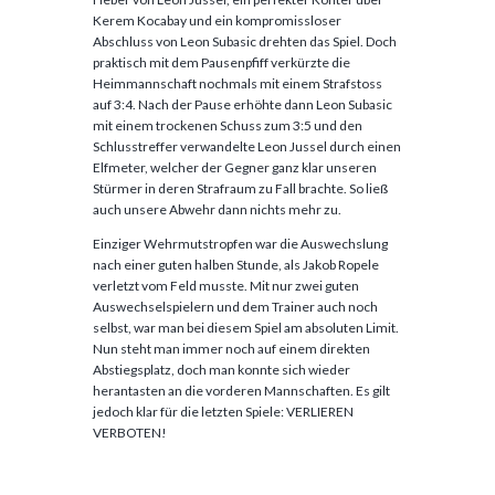
Kerem Kocabay und ein kompromissloser
Abschluss von Leon Subasic drehten das Spiel. Doch
praktisch mit dem Pausenpfiff verkürzte die
Heimmannschaft nochmals mit einem Strafstoss
auf 3:4. Nach der Pause erhöhte dann Leon Subasic
mit einem trockenen Schuss zum 3:5 und den
Schlusstreffer verwandelte Leon Jussel durch einen
Elfmeter, welcher der Gegner ganz klar unseren
Stürmer in deren Strafraum zu Fall brachte. So ließ
auch unsere Abwehr dann nichts mehr zu.
Einziger Wehrmutstropfen war die Auswechslung
nach einer guten halben Stunde, als Jakob Ropele
verletzt vom Feld musste. Mit nur zwei guten
Auswechselspielern und dem Trainer auch noch
selbst, war man bei diesem Spiel am absoluten Limit.
Nun steht man immer noch auf einem direkten
Abstiegsplatz, doch man konnte sich wieder
herantasten an die vorderen Mannschaften. Es gilt
jedoch klar für die letzten Spiele: VERLIEREN
VERBOTEN!