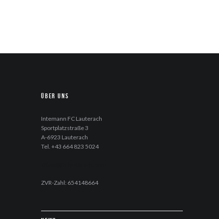
Über uns
Intemann FC Lauterach
Sportplatzstraße 3
A-6923 Lauterach
Tel. +43 664 823 5024
office@fc-lauterach.com
ZVR-Zahl: 654148664