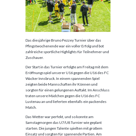
Das diesjährige Bruno Pezzey Turnier über das
Pfingstwochenende war ein voller Erfolg und bot
zahlreiche sportliche Highlights für Teilnehmer und
Zuschauer.
Der Start in das Turnier erfolgte am Freitag mit dem
Eröffnungsspiel unserer U16 gegen die U16 des FC
Wacker Innsbruck. In einem spannenden Spiel
zeigten beide Mannschaften ihr Können und
sorgten für einen gelungenen Auftakt. Im Anschluss
traten unsere Mädchen gegen die U16 des FC
Lustenau an und lieferten ebenfalls ein packendes
Match.
Das Wetter war perfekt, und so konnte am
Samstagmorgen das U7/U8 Turnier wie geplant
starten. Die jungen Talente spielten mit großem
Einsatz und sorgten für spannende Partien. Am