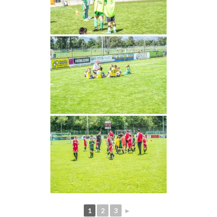
1
2
3
►