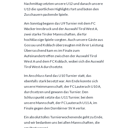
Nachmittag setzten unsere U12 und danach unsere
U13 die sportlichen Highlights fort und boten den
Zuschauern packende Spiele.
Am Sonntag begann das U9 Turnier mit dem FC
Wacker Innsbruck und der Auswahl Tirol West A,
zwei starke Tiroler Mannschaften, die für
hochklassige Spiele sorgten. Auch unsere Gäste aus
Gossau und Koblach überzeugten mit ihrer Leistung.
Überraschend kam es im Finale zum
Aufeinandertreffen zwischen der Auswahl Tirol
West A und dem FC Koblach, wobei sich die Auswahl
Tirol West A durchsetzte.
Im Anschluss fand das U10 Turnier statt, das
ebenfalls stark besetzt war. Am Ende konnte sich
unsere Heimmannschaft, der FC Lauterach U10 A,
durchsetzen und gewann das Turnier. Den
Schlusspunkt setzte das U11 Turnier, bei dem
unsere Mannschaft, der FC Lauterach U11 A, im
Finale gegen den Dornbirner SV A verlor.
Ein absolut tolles Turnierwochenende geht zu Ende,
und wir bedanken uns bei allen Mannschaften, die
am Start waren!