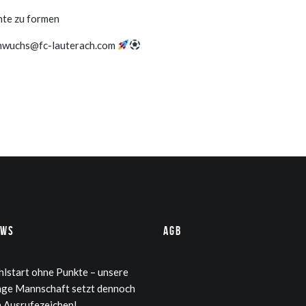
nte zu formen
achwuchs@fc-lauterach.com
ews
AGB
hlstart ohne Punkte – unsere
nge Mannschaft setzt dennoch
n Ausrufezeichen!