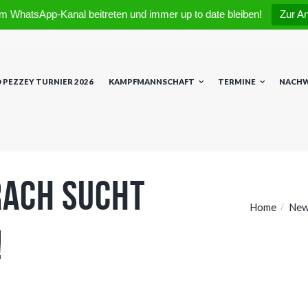
m WhatsApp-Kanal beitreten und immer up to date bleiben!
Zur A
 PEZZEY TURNIER 2026
KAMPFMANNSCHAFT
TERMINE
NACH
rach sucht
Home
Ne
!