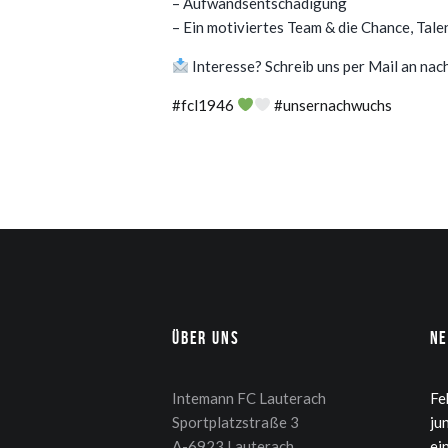
– Aufwandsentschädigung
– Ein motiviertes Team & die Chance, Tale
Interesse? Schreib uns per Mail an n
#fcl1946
#unsernachwuchs
Über uns
N
Intemann FC Lauterach
Fe
Sportplatzstraße 3
ju
A-6923 Lauterach
ei