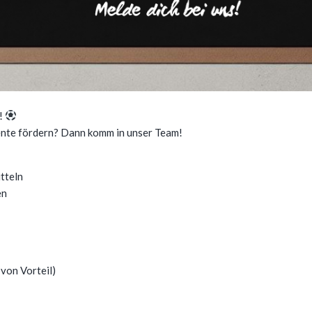
t!
ente fördern? Dann komm in unser Team!
tteln
en
von Vorteil)