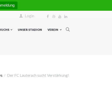
nmeldung
Login
WUCHS
UNSER STADION
VEREIN
ws
Der FC Lauterach sucht Verstärkung!