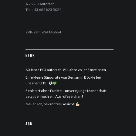
A-6923 Lauterach
Tel. +43 664 823 5024
office@fc-lauterach.com
ZVR-Zahl: 654148664
News
80 Jahre FC Lauterach. 80 Jahre voller Emotionen.
Eine kleine Stippvisite von Benjamin Böckle bei
unserer U13!
Fehlstart ohne Punkte – unsere junge Mannschaft
setzt dennoch ein Ausrufezeichen!
Neuer Job, bekanntes Gesicht.
AGB