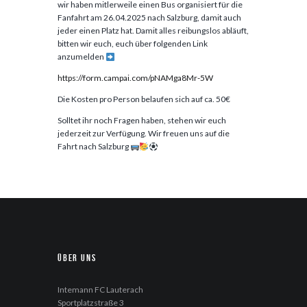
wir haben mitlerweile einen Bus organisiert für die
Fanfahrt am 26.04.2025 nach Salzburg, damit auch
jeder einen Platz hat. Damit alles reibungslos abläuft,
bitten wir euch, euch über folgenden Link
anzumelden
https://form.campai.com/pNAMga8Mr-5W
Die Kosten pro Person belaufen sich auf ca. 50€
Solltet ihr noch Fragen haben, stehen wir euch
jederzeit zur Verfügung. Wir freuen uns auf die
Fahrt nach Salzburg
Über uns
Intemann FC Lauterach
Sportplatzstraße 3