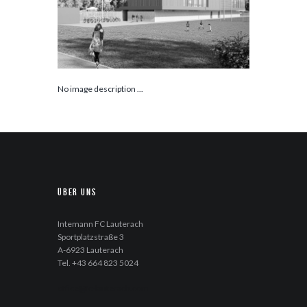
No image description ...
Über uns
Intemann FC Lauterach
Sportplatzstraße 3
A-6923 Lauterach
Tel. +43 664 823 5024
office@fc-lauterach.com