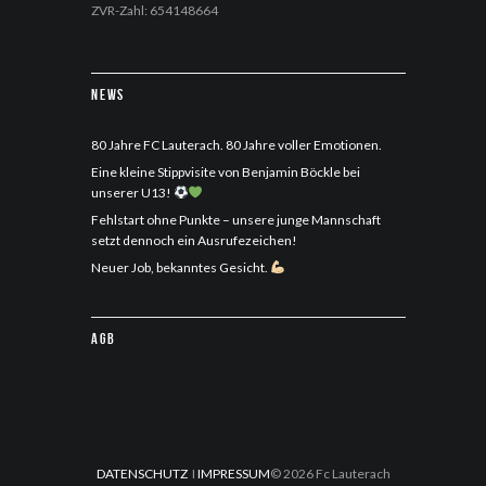
ZVR-Zahl: 654148664
News
80 Jahre FC Lauterach. 80 Jahre voller Emotionen.
Eine kleine Stippvisite von Benjamin Böckle bei
unserer U13!
Fehlstart ohne Punkte – unsere junge Mannschaft
setzt dennoch ein Ausrufezeichen!
Neuer Job, bekanntes Gesicht.
AGB
DATENSCHUTZ
I
IMPRESSUM
© 2026 Fc Lauterach