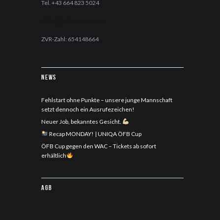
Tel. +43 664 823 5024
office@fc-lauterach.com
ZVR-Zahl: 654148664
News
Fehlstart ohne Punkte – unsere junge Mannschaft
setzt dennoch ein Ausrufezeichen!
Neuer Job, bekanntes Gesicht.
Recap MONDAY! | UNIQA ÖFB Cup
ÖFB Cup gegen den WAC – Tickets ab sofort
erhältlich
AGB