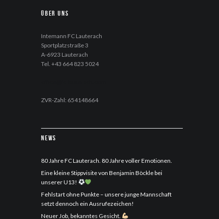
Über uns
Intemann FC Lauterach
Sportplatzstraße 3
A-6923 Lauterach
Tel. +43 664 823 5024
office@fc-lauterach.com
ZVR-Zahl: 654148664
News
80 Jahre FC Lauterach. 80 Jahre voller Emotionen.
Eine kleine Stippvisite von Benjamin Böckle bei
unserer U13!
Fehlstart ohne Punkte – unsere junge Mannschaft
setzt dennoch ein Ausrufezeichen!
Neuer Job, bekanntes Gesicht.