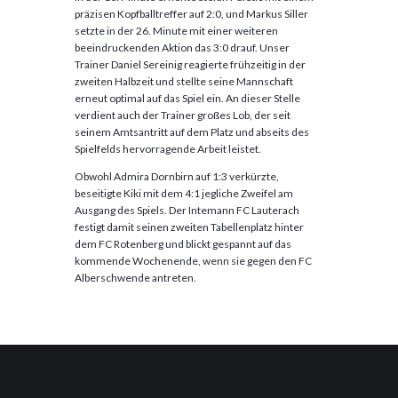
präzisen Kopfballtreffer auf 2:0, und Markus Siller
setzte in der 26. Minute mit einer weiteren
beeindruckenden Aktion das 3:0 drauf. Unser
Trainer Daniel Sereinig reagierte frühzeitig in der
zweiten Halbzeit und stellte seine Mannschaft
erneut optimal auf das Spiel ein. An dieser Stelle
verdient auch der Trainer großes Lob, der seit
seinem Amtsantritt auf dem Platz und abseits des
Spielfelds hervorragende Arbeit leistet.
Obwohl Admira Dornbirn auf 1:3 verkürzte,
beseitigte Kiki mit dem 4:1 jegliche Zweifel am
Ausgang des Spiels. Der Intemann FC Lauterach
festigt damit seinen zweiten Tabellenplatz hinter
dem FC Rotenberg und blickt gespannt auf das
kommende Wochenende, wenn sie gegen den FC
Alberschwende antreten.