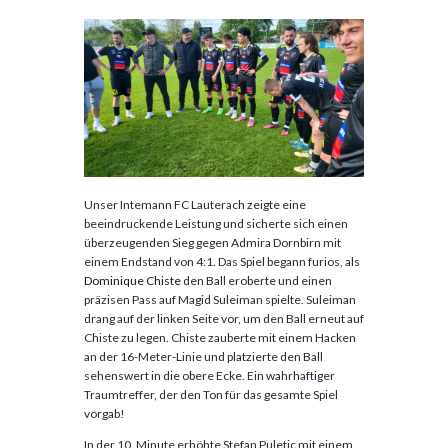
Unser Intemann FC Lauterach zeigte eine
beeindruckende Leistung und sicherte sich einen
überzeugenden Sieg gegen Admira Dornbirn mit
einem Endstand von 4:1. Das Spiel begann furios, als
Dominique Chiste
den Ball eroberte und einen
präzisen Pass auf Magid Suleiman spielte. Suleiman
drang auf der linken Seite vor, um den Ball erneut auf
Chiste zu legen. Chiste zauberte mit einem Hacken
an der 16-Meter-Linie und platzierte den Ball
sehenswert in die obere Ecke. Ein wahrhaftiger
Traumtreffer, der den Ton für das gesamte Spiel
vorgab!
In der 10. Minute erhöhte Stefan Puletic mit einem