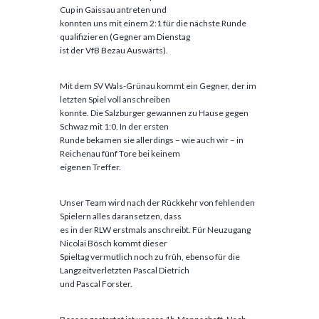
Cup in Gaissau antreten und
konnten uns mit einem 2:1 für die nächste Runde
qualifizieren (Gegner am Dienstag
ist der VfB Bezau Auswärts).
Mit dem SV Wals-Grünau kommt ein Gegner, der im
letzten Spiel voll anschreiben
konnte. Die Salzburger gewannen zu Hause gegen
Schwaz mit 1:0. In der ersten
Runde bekamen sie allerdings – wie auch wir – in
Reichenau fünf Tore bei keinem
eigenen Treffer.
Unser Team wird nach der Rückkehr von fehlenden
Spielern alles daransetzen, dass
es in der RLW erstmals anschreibt. Für Neuzugang
Nicolai Bösch kommt dieser
Spieltag vermutlich noch zu früh, ebenso für die
Langzeitverletzten Pascal Dietrich
und Pascal Forster.