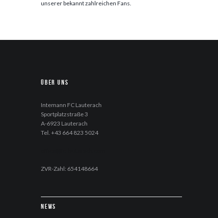
unserer bekannt zahlreichen Fans.
Über uns
Intemann FC Lauterach
Sportplatzstraße 3
A-6923 Lauterach
Tel. +43 664 823 5024
office@fc-lauterach.com
ZVR-Zahl: 654148664
News