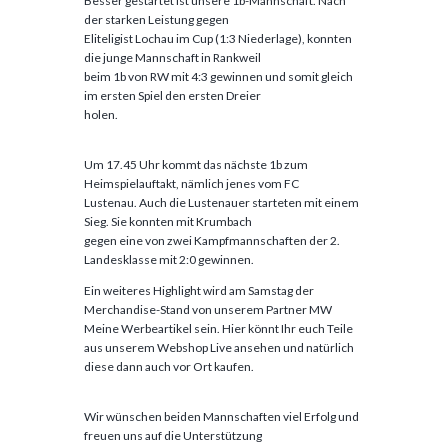
Besser gestartet ist unsere 1b-Mannschaft. Nach
der starken Leistung gegen
Eliteligist Lochau im Cup (1:3 Niederlage), konnten
die junge Mannschaft in Rankweil
beim 1b von RW mit 4:3 gewinnen und somit gleich
im ersten Spiel den ersten Dreier
holen.
Um 17.45 Uhr kommt das nächste 1b zum
Heimspielauftakt, nämlich jenes vom FC
Lustenau. Auch die Lustenauer starteten mit einem
Sieg. Sie konnten mit Krumbach
gegen eine von zwei Kampfmannschaften der 2.
Landesklasse mit 2:0 gewinnen.
Ein weiteres Highlight wird am Samstag der
Merchandise-Stand von unserem Partner MW
Meine Werbeartikel sein. Hier könnt Ihr euch Teile
aus unserem Webshop Live ansehen und natürlich
diese dann auch vor Ort kaufen.
Wir wünschen beiden Mannschaften viel Erfolg und
freuen uns auf die Unterstützung