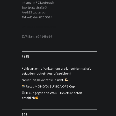
Intemann FC Lauterach
Sportplatzstraße 3
A-6923 Lauterach
Tel. +43 664 823 5024
office@fc-lauterach.com
ZVR-Zahl: 654148664
News
Fehlstart ohne Punkte – unsere junge Mannschaft
setzt dennoch ein Ausrufezeichen!
Neuer Job, bekanntes Gesicht.
Recap MONDAY! | UNIQA ÖFB Cup
ÖFB Cup gegen den WAC – Tickets ab sofort
erhältlich
AGB