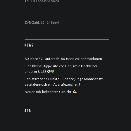
Tel. +43 664 823 5024
office@fc-lauterach.com
ZVR-Zahl: 654148664
News
80 Jahre FC Lauterach. 80 Jahre voller Emotionen.
Eine kleine Stippvisite von Benjamin Böckle bei
unserer U13!
Fehlstart ohne Punkte – unsere junge Mannschaft
setzt dennoch ein Ausrufezeichen!
Neuer Job, bekanntes Gesicht.
AGB