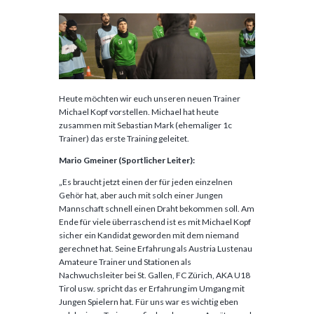
Heute möchten wir euch unseren neuen Trainer
Michael Kopf vorstellen. Michael hat heute
zusammen mit Sebastian Mark (ehemaliger 1c
Trainer) das erste Training geleitet.
Mario Gmeiner (Sportlicher Leiter):
„Es braucht jetzt einen der für jeden einzelnen
Gehör hat, aber auch mit solch einer Jungen
Mannschaft schnell einen Draht bekommen soll. Am
Ende für viele überraschend ist es mit Michael Kopf
sicher ein Kandidat geworden mit dem niemand
gerechnet hat. Seine Erfahrung als Austria Lustenau
Amateure Trainer und Stationen als
Nachwuchsleiter bei St. Gallen, FC Zürich, AKA U18
Tirol usw. spricht das er Erfahrung im Umgang mit
Jungen Spielern hat. Für uns war es wichtig eben