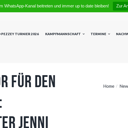
m WhatsApp-Kanal beitreten und immer up to date bleiben!
Zur A
 PEZZEY TURNIER 2026
KAMPFMANNSCHAFT
TERMINE
NACH
r für den
Home
New
:
er Jenni