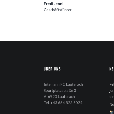
Fredi Jenni
Geschäftsführer
Über uns
N
Intemann FC Lauterach
Fe
Sportplatzstraße 3
ju
A-6923 Lauterach
ei
Tel. +43 664 823 5024
Ne