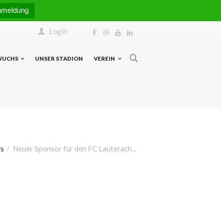
nmeldung
Login
WUCHS
UNSER STADION
VEREIN
s
Neuer Sponsor für den FC Lauterach...