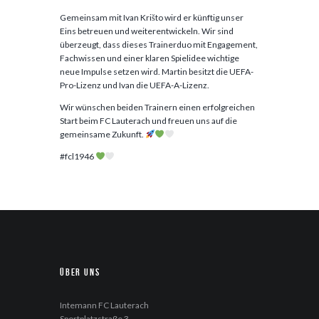
Gemeinsam mit Ivan Krišto wird er künftig unser
Eins betreuen und weiterentwickeln. Wir sind
überzeugt, dass dieses Trainerduo mit Engagement,
Fachwissen und einer klaren Spielidee wichtige
neue Impulse setzen wird. Martin besitzt die UEFA-
Pro-Lizenz und Ivan die UEFA-A-Lizenz.
Wir wünschen beiden Trainern einen erfolgreichen
Start beim FC Lauterach und freuen uns auf die
gemeinsame Zukunft.
#fcl1946
Über uns
Intemann FC Lauterach
Sportplatzstraße 3