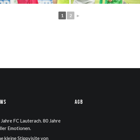
1
2
►
ews
AGB
 Jahre FC Lauterach. 80 Jahre
ller Emotionen.
ne kleine Stippvisite von