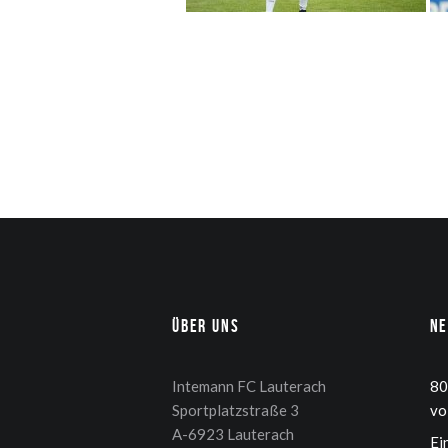
Über uns
N
Intemann FC Lauterach
80
Sportplatzstraße 3
vo
A-6923 Lauterach
Ei