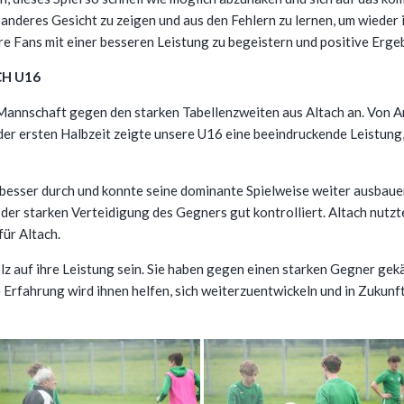
 anderes Gesicht zu zeigen und aus den Fehlern zu lernen, um wieder 
re Fans mit einer besseren Leistung zu begeistern und positive Ergeb
CH U16
annschaft gegen den starken Tabellenzweiten aus Altach an. Von Anf
er ersten Halbzeit zeigte unsere U16 eine beeindruckende Leistung, 
h besser durch und konnte seine dominante Spielweise weiter ausbauen
 der starken Verteidigung des Gegners gut kontrolliert. Altach nutzt
für Altach.
z auf ihre Leistung sein. Sie haben gegen einen starken Gegner gekä
 Erfahrung wird ihnen helfen, sich weiterzuentwickeln und in Zukunf