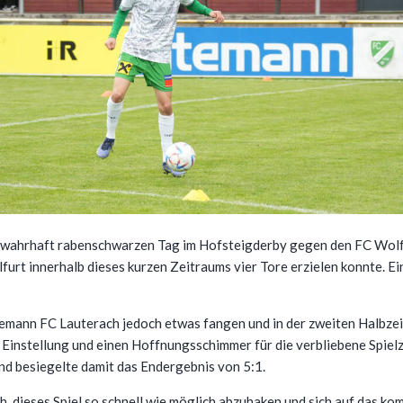
 wahrhaft rabenschwarzen Tag im Hofsteigderby gegen den FC Wolfu
lfurt innerhalb dieses kurzen Zeitraums vier Tore erzielen konnte. E
emann FC Lauterach jedoch etwas fangen und in der zweiten Halbzei
Einstellung und einen Hoffnungsschimmer für die verbliebene Spielz
nd besiegelte damit das Endergebnis von 5:1.
ch, dieses Spiel so schnell wie möglich abzuhaken und sich auf das