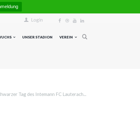
nmeldung
Login
WUCHS
UNSER STADION
VEREIN
hwarzer Tag des Intemann FC Lauterach...