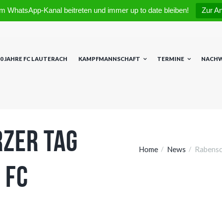
m WhatsApp-Kanal beitreten und immer up to date bleiben!
Zur A
0 JAHRE FC LAUTERACH
KAMPFMANNSCHAFT
TERMINE
NACH
zer Tag
Home
News
Rabensc
 FC