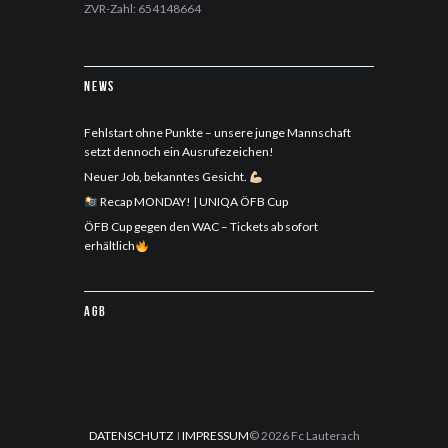
ZVR-Zahl: 654148664
News
Fehlstart ohne Punkte – unsere junge Mannschaft
setzt dennoch ein Ausrufezeichen!
Neuer Job, bekanntes Gesicht.
Recap MONDAY! | UNIQA ÖFB Cup
ÖFB Cup gegen den WAC – Tickets ab sofort
erhältlich
AGB
DATENSCHUTZ
I
IMPRESSUM
© 2026 Fc Lauterach