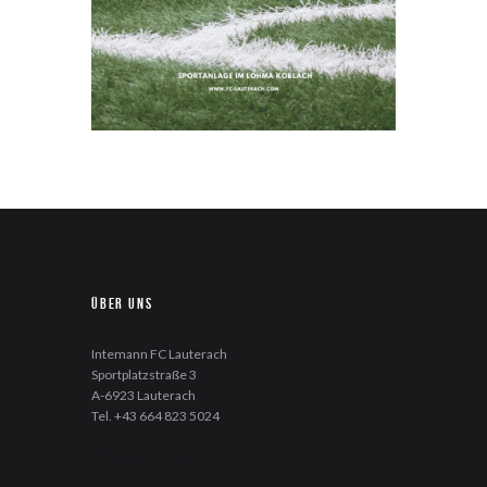
Über uns
Intemann FC Lauterach
Sportplatzstraße 3
A-6923 Lauterach
Tel. +43 664 823 5024
office@fc-lauterach.com