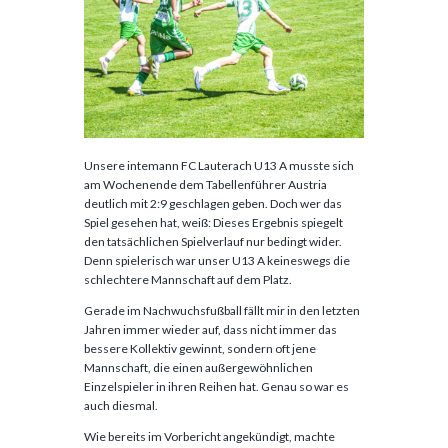
Unsere intemann FC Lauterach U13 A musste sich
am Wochenende dem Tabellenführer Austria
deutlich mit 2:9 geschlagen geben. Doch wer das
Spiel gesehen hat, weiß: Dieses Ergebnis spiegelt
den tatsächlichen Spielverlauf nur bedingt wider.
Denn spielerisch war unser U13 A keineswegs die
schlechtere Mannschaft auf dem Platz.
Gerade im Nachwuchsfußball fällt mir in den letzten
Jahren immer wieder auf, dass nicht immer das
bessere Kollektiv gewinnt, sondern oft jene
Mannschaft, die einen außergewöhnlichen
Einzelspieler in ihren Reihen hat. Genau so war es
auch diesmal.
Wie bereits im Vorbericht angekündigt, machte