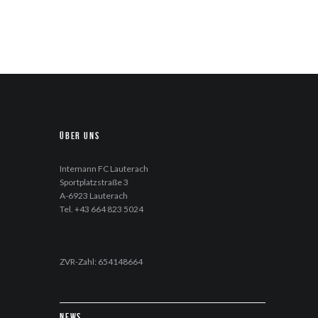
Über uns
Intemann FC Lauterach
Sportplatzstraße 3
A-6923 Lauterach
Tel. +43 664 823 5024
office@fc-lauterach.com
ZVR-Zahl: 654148664
News