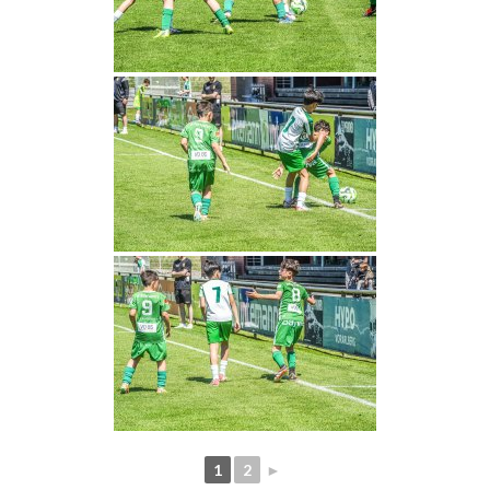
1
2
►