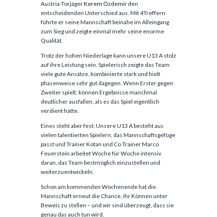
Austria-Torjäger
Kerem Özdemir
den
entscheidenden Unterschied aus. Mit 4Treffern
führte er seine Mannschaft beinahe im Alleingang
zum Sieg und zeigte einmal mehr seine enorme
Qualität.
Trotz der hohen Niederlage kann unsere U13 A stolz
auf ihre Leistung sein. Spielerisch zeigte das Team
viele gute Ansätze, kombinierte stark und hielt
phasenweise sehr gut dagegen. Wenn Erster gegen
Zweiter spielt, können Ergebnisse manchmal
deutlicher ausfallen, als es das Spiel eigentlich
verdient hätte.
Eines steht aber fest: Unsere U13 A besteht aus
vielen talentierten Spielern, das Mannschaftsgefüge
passt und Trainer Kotan und Co Trainer Marco
Feuerstein arbeitet Woche für Woche intensiv
daran, das Team bestmöglich einzustellen und
weiterzuentwickeln.
Schon am kommenden Wochenende hat die
Mannschaft erneut die Chance, ihr Können unter
Beweis zu stellen – und wir sind überzeugt, dass sie
genau das auch tun wird.