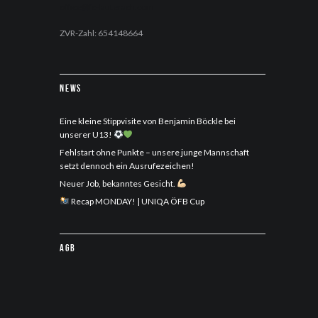
office@fc-lauterach.com
ZVR-Zahl: 654148664
News
Eine kleine Stippvisite von Benjamin Böckle bei
unserer U13!
Fehlstart ohne Punkte – unsere junge Mannschaft
setzt dennoch ein Ausrufezeichen!
Neuer Job, bekanntes Gesicht.
Recap MONDAY! | UNIQA ÖFB Cup
AGB