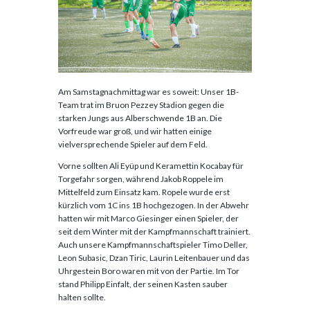
Am Samstagnachmittag war es soweit: Unser 1B-
Team trat im Bruon Pezzey Stadion gegen die
starken Jungs aus Alberschwende 1B an. Die
Vorfreude war groß, und wir hatten einige
vielversprechende Spieler auf dem Feld.
Vorne sollten Ali Eyüp und Keramettin Kocabay für
Torgefahr sorgen, während Jakob Roppele im
Mittelfeld zum Einsatz kam. Ropele wurde erst
kürzlich vom 1C ins 1B hochgezogen. In der Abwehr
hatten wir mit Marco Giesinger einen Spieler, der
seit dem Winter mit der Kampfmannschaft trainiert.
Auch unsere Kampfmannschaftspieler Timo Deller,
Leon Subasic, Dzan Tiric, Laurin Leitenbauer und das
Uhrgestein Boro waren mit von der Partie. Im Tor
stand Philipp Einfalt, der seinen Kasten sauber
halten sollte.