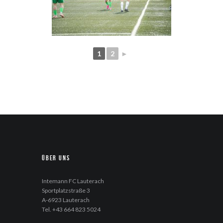
1
2
►
Über uns
Intemann FC Lauterach
Sportplatzstraße 3
A-6923 Lauterach
Tel. +43 664 823 5024