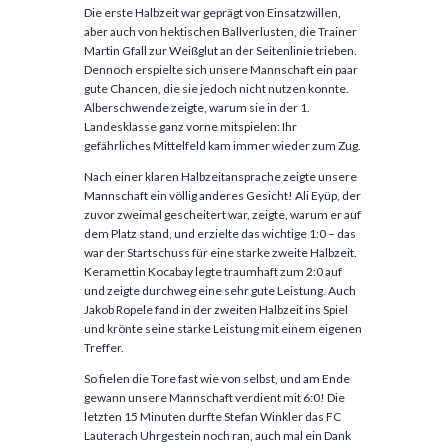
Die erste Halbzeit war geprägt von Einsatzwillen,
aber auch von hektischen Ballverlusten, die Trainer
Martin Gfall zur Weißglut an der Seitenlinie trieben.
Dennoch erspielte sich unsere Mannschaft ein paar
gute Chancen, die sie jedoch nicht nutzen konnte.
Alberschwende zeigte, warum sie in der 1.
Landesklasse ganz vorne mitspielen: Ihr
gefährliches Mittelfeld kam immer wieder zum Zug.
Nach einer klaren Halbzeitansprache zeigte unsere
Mannschaft ein völlig anderes Gesicht! Ali Eyüp, der
zuvor zweimal gescheitert war, zeigte, warum er auf
dem Platz stand, und erzielte das wichtige 1:0 – das
war der Startschuss für eine starke zweite Halbzeit.
Keramettin Kocabay legte traumhaft zum 2:0 auf
und zeigte durchweg eine sehr gute Leistung. Auch
Jakob Ropele fand in der zweiten Halbzeit ins Spiel
und krönte seine starke Leistung mit einem eigenen
Treffer.
So fielen die Tore fast wie von selbst, und am Ende
gewann unsere Mannschaft verdient mit 6:0! Die
letzten 15 Minuten durfte Stefan Winkler das FC
Lauterach Uhrgestein noch ran, auch mal ein Dank