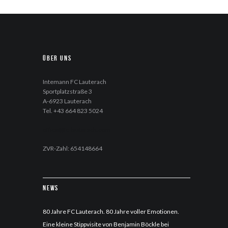
Über uns
Intemann FC Lauterach
Sportplatzstraße 3
A-6923 Lauterach
Tel. +43 664 823 5024
office@fc-lauterach.com
ZVR-Zahl: 654148664
News
80 Jahre FC Lauterach. 80 Jahre voller Emotionen.
Eine kleine Stippvisite von Benjamin Böckle bei