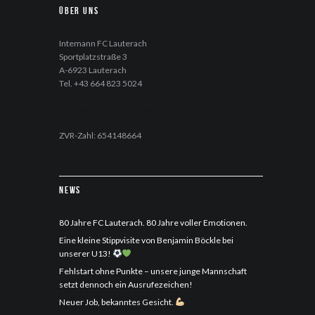
Über uns
Intemann FC Lauterach
Sportplatzstraße 3
A-6923 Lauterach
Tel. +43 664 823 5024
office@fc-lauterach.com
ZVR-Zahl: 654148664
News
80 Jahre FC Lauterach. 80 Jahre voller Emotionen.
Eine kleine Stippvisite von Benjamin Böckle bei
unserer U13!
Fehlstart ohne Punkte – unsere junge Mannschaft
setzt dennoch ein Ausrufezeichen!
Neuer Job, bekanntes Gesicht.