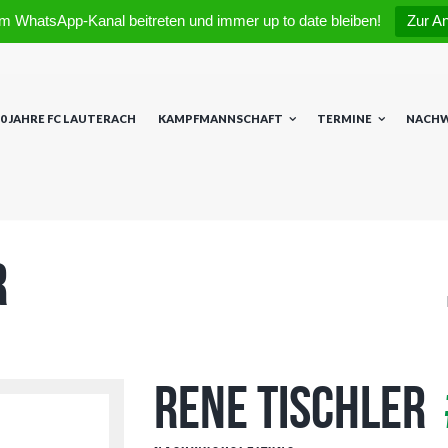
m WhatsApp-Kanal beitreten und immer up to date bleiben!
Zur A
0 JAHRE FC LAUTERACH
KAMPFMANNSCHAFT
TERMINE
NACH
r
Rene Tischler