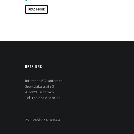
READ MORE
Über uns
Intemann FC Lauterach
Sportplatzstraße 3
A-6923 Lauterach
Tel. +43 664 823 5024
office@fc-lauterach.com
ZVR-Zahl: 654148664