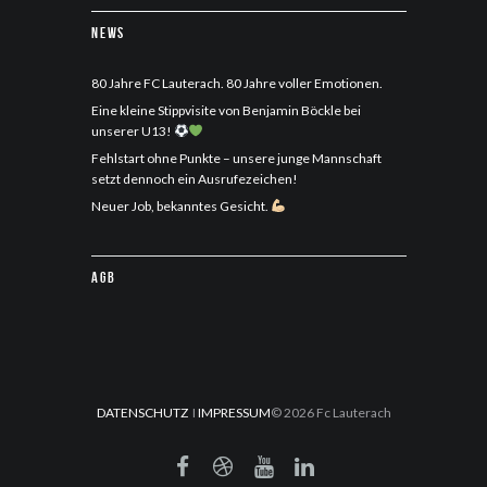
News
80 Jahre FC Lauterach. 80 Jahre voller Emotionen.
Eine kleine Stippvisite von Benjamin Böckle bei
unserer U13!
Fehlstart ohne Punkte – unsere junge Mannschaft
setzt dennoch ein Ausrufezeichen!
Neuer Job, bekanntes Gesicht.
AGB
DATENSCHUTZ
I
IMPRESSUM
© 2026 Fc Lauterach