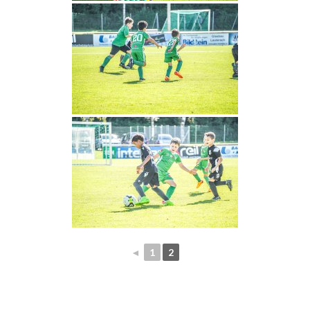
◄
1
2