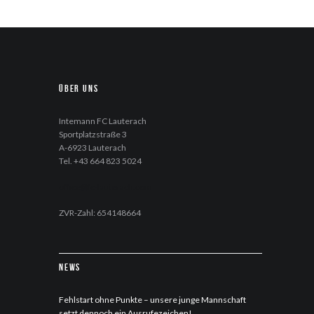
Über uns
Intemann FC Lauterach
Sportplatzstraße 3
A-6923 Lauterach
Tel. +43 664 823 5024
office@fc-lauterach.com
ZVR-Zahl: 654148664
News
Fehlstart ohne Punkte – unsere junge Mannschaft
setzt dennoch ein Ausrufezeichen!