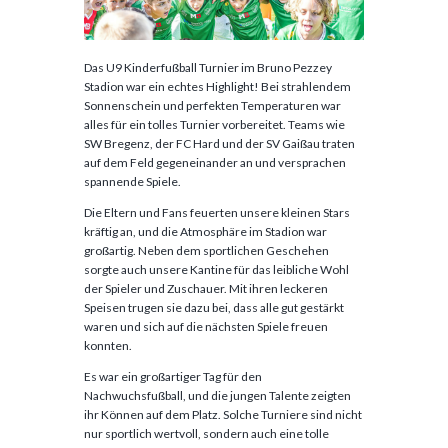
Das U9 Kinderfußball Turnier im Bruno Pezzey
Stadion war ein echtes Highlight! Bei strahlendem
Sonnenschein und perfekten Temperaturen war
alles für ein tolles Turnier vorbereitet. Teams wie
SW Bregenz, der FC Hard und der SV Gaißau traten
auf dem Feld gegeneinander an und versprachen
spannende Spiele.
Die Eltern und Fans feuerten unsere kleinen Stars
kräftig an, und die Atmosphäre im Stadion war
großartig. Neben dem sportlichen Geschehen
sorgte auch unsere Kantine für das leibliche Wohl
der Spieler und Zuschauer. Mit ihren leckeren
Speisen trugen sie dazu bei, dass alle gut gestärkt
waren und sich auf die nächsten Spiele freuen
konnten.
Es war ein großartiger Tag für den
Nachwuchsfußball, und die jungen Talente zeigten
ihr Können auf dem Platz. Solche Turniere sind nicht
nur sportlich wertvoll, sondern auch eine tolle