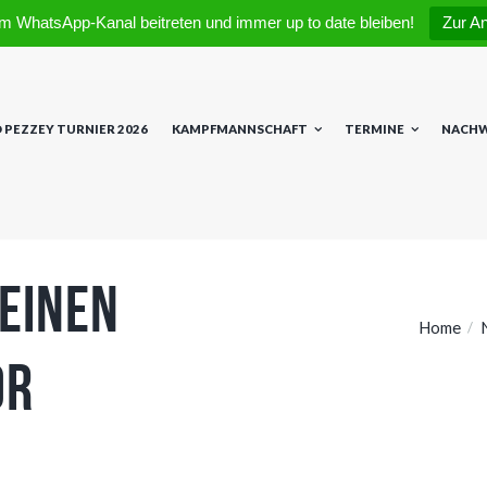
m WhatsApp-Kanal beitreten und immer up to date bleiben!
Zur A
 PEZZEY TURNIER 2026
KAMPFMANNSCHAFT
TERMINE
NACH
 einen
Home
or