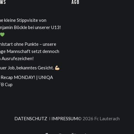
ews
AGB
ne kleine Stippvisite von
njamin Böckle bei unserer U13!
hlstart ohne Punkte – unsere
nge Mannschaft setzt dennoch
n Ausrufezeichen!
uer Job, bekanntes Gesicht.
Recap MONDAY! | UNIQA
B Cup
DATENSCHUTZ
I
IMPRESSUM
© 2026 Fc Lauterach