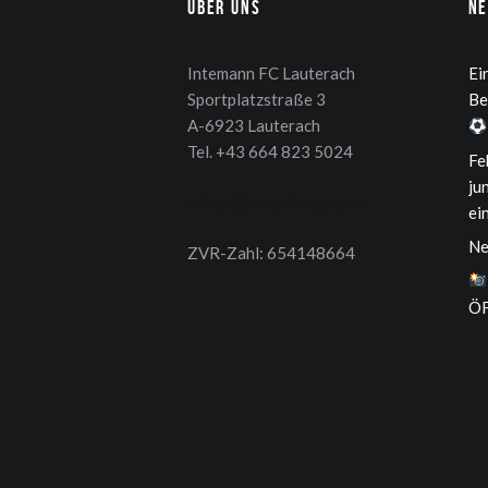
Über uns
N
Intemann FC Lauterach
Ei
Sportplatzstraße 3
Be
A-6923 Lauterach
Tel. +43 664 823 5024
Fe
ju
office@fc-lauterach.com
ei
Ne
ZVR-Zahl: 654148664
ÖF