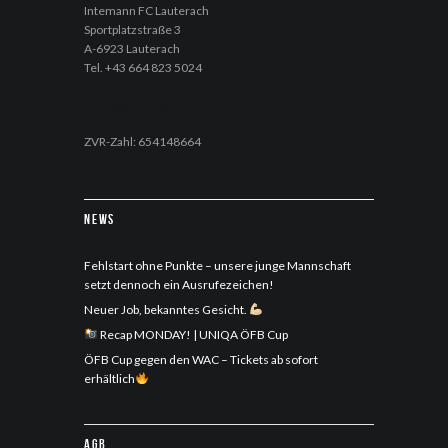
Intemann FC Lauterach
Sportplatzstraße 3
A-6923 Lauterach
Tel. +43 664 823 5024
office@fc-lauterach.com
ZVR-Zahl: 654148664
News
Fehlstart ohne Punkte – unsere junge Mannschaft
setzt dennoch ein Ausrufezeichen!
Neuer Job, bekanntes Gesicht.
Recap MONDAY! | UNIQA ÖFB Cup
ÖFB Cup gegen den WAC – Tickets ab sofort
erhältlich
AGB