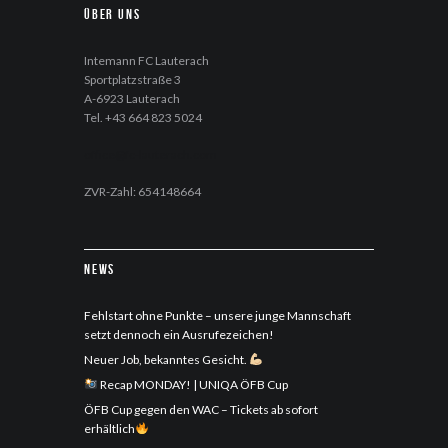
Über uns
Intemann FC Lauterach
Sportplatzstraße 3
A-6923 Lauterach
Tel. +43 664 823 5024
office@fc-lauterach.com
ZVR-Zahl: 654148664
News
Fehlstart ohne Punkte – unsere junge Mannschaft
setzt dennoch ein Ausrufezeichen!
Neuer Job, bekanntes Gesicht.
Recap MONDAY! | UNIQA ÖFB Cup
ÖFB Cup gegen den WAC – Tickets ab sofort
erhältlich