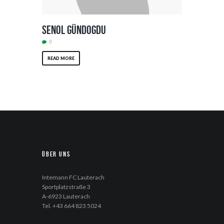
Senol Gündogdu
0
READ MORE
Über uns
Intemann FC Lauterach
Sportplatzstraße 3
A-6923 Lauterach
Tel. +43 664 823 5024