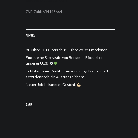
office@fc-lauterach.com
ZVR-Zahl: 654148664
News
80 Jahre FC Lauterach. 80 Jahre voller Emotionen.
Eine kleine Stippvisite von Benjamin Böckle bei
unserer U13!
Fehlstart ohne Punkte – unsere junge Mannschaft
setzt dennoch ein Ausrufezeichen!
Neuer Job, bekanntes Gesicht.
AGB